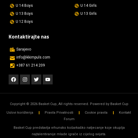
U 14 Boys
U 14 Girls
U 13 Boys
U 13 Girls
U 12 Boys
Kontaktirajte nas
Sarajevo
info@kkimpuls.com​
+387 61 214 209
Copyright © 2026 Basket Cup, All rights reserved. Powered by Basket Cup
Uslovi korištenja
Pravila Privatnosti
Cookie pravila
Kontakt
Forum
Basket Cup predstavlja vrhunsko košarkaško natjecanje koje okuplja
najtalentiranije mlade igrače iz cijelog svijeta.