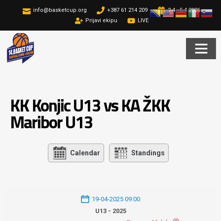
info@basketcup.org
+387 61 214 209
2.4. -5.4.2026
Prijavi ekipu
LIVE
KK Konjic U13 vs KA ŽKK
Maribor U13
Calendar
Standings
19-04-2025 09:00
U13 - 2025