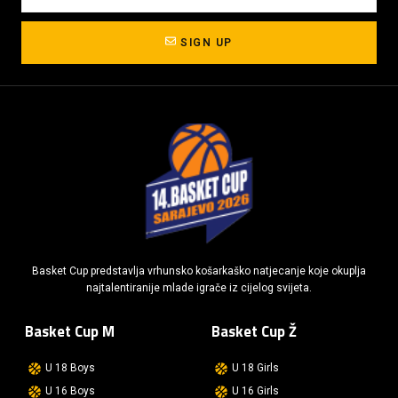
SIGN UP
Basket Cup predstavlja vrhunsko košarkaško natjecanje koje okuplja
najtalentiranije mlade igrače iz cijelog svijeta.
Basket Cup M
Basket Cup Ž
U 18 Boys
U 18 Girls
U 16 Boys
U 16 Girls