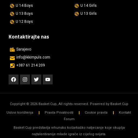
U 14 Boys
U 14 Girls
U 13 Boys
U 13 Girls
U 12 Boys
Kontaktirajte nas
Sarajevo
info@kkimpuls.com​
+387 61 214 209
Copyright © 2026 Basket Cup, All rights reserved. Powered by Basket Cup
Uslovi korištenja
Pravila Privatnosti
Cookie pravila
Kontakt
Forum
Basket Cup predstavlja vrhunsko košarkaško natjecanje koje okuplja
najtalentiranije mlade igrače iz cijelog svijeta.