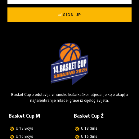
SIGN UP
Basket Cup predstavlja vrhunsko košarkaško natjecanje koje okuplja
najtalentiranije mlade igrače iz cijelog svijeta.
Basket Cup M
Basket Cup Ž
U 18 Boys
U 18 Girls
U 16 Boys
U 16 Girls