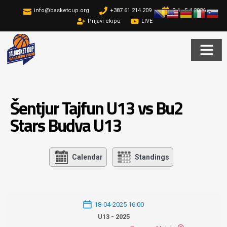
info@basketcup.org
+387 61 214 209
2.4. -5.4.2026
Prijavi ekipu
LIVE
Šentjur Tajfun U13 vs Bu2
Stars Budva U13
Calendar
Standings
18-04-2025 16:00
U13 - 2025