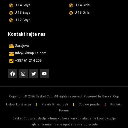
U 14 Boys
U 14 Girls
U 13 Boys
U 13 Girls
U 12 Boys
Kontaktirajte nas
Sarajevo
info@kkimpuls.com​
+387 61 214 209
Copyright © 2026 Basket Cup, All rights reserved. Powered by Basket Cup
Uslovi korištenja
Pravila Privatnosti
Cookie pravila
Kontakt
Forum
Basket Cup predstavlja vrhunsko košarkaško natjecanje koje okuplja
najtalentiranije mlade igrače iz cijelog svijeta.