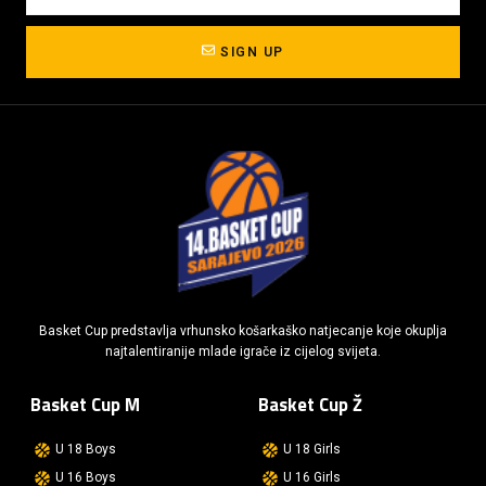
SIGN UP
Basket Cup predstavlja vrhunsko košarkaško natjecanje koje okuplja
najtalentiranije mlade igrače iz cijelog svijeta.
Basket Cup M
Basket Cup Ž
U 18 Boys
U 18 Girls
U 16 Boys
U 16 Girls