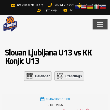
info@basketcup.org
+387 61 214 209
2.4. -5.4.2026
Prijavi ekipu
LIVE
Slovan Ljubljana U13 vs KK
Konjic U13
Calendar
Standings
18-04-2025 13:00
U13 - 2025