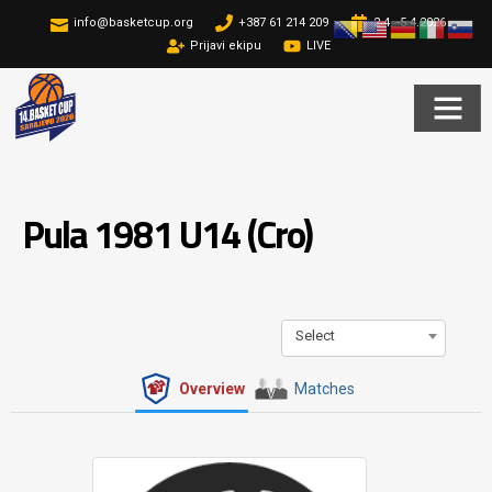
info@basketcup.org
+387 61 214 209
2.4. -5.4.2026
Prijavi ekipu
LIVE
Pula 1981 U14 (Cro)
Select
Overview
Matches