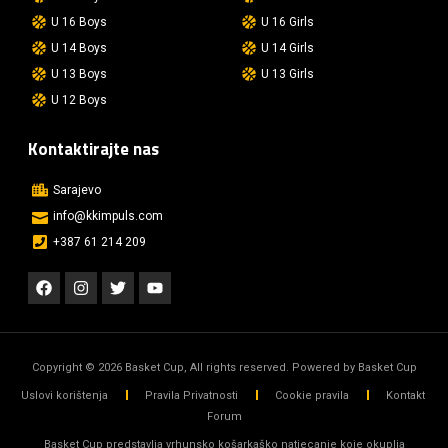
U 16 Boys
U 16 Girls
U 14 Boys
U 14 Girls
U 13 Boys
U 13 Girls
U 12 Boys
Kontaktirajte nas
Sarajevo
info@kkimpuls.com​
+387 61 214 209
Copyright © 2026 Basket Cup, All rights reserved. Powered by Basket Cup
Uslovi korištenja
Pravila Privatnosti
Cookie pravila
Kontakt
Forum
Basket Cup predstavlja vrhunsko košarkaško natjecanje koje okuplja